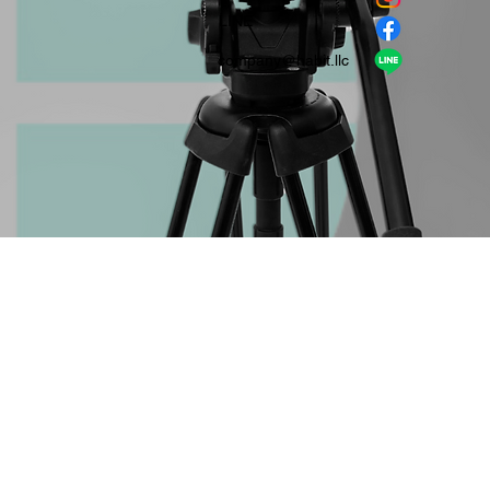
​LINE
company＠habit.llc