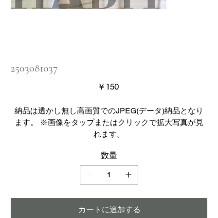
2503081037
価
￥150
格
納品は透かし無し高画質でのJPEG(データ)納品となり
ます。 ※画像をタップまたはクリックで拡大写真が見
れます。
数量
カートに追加する