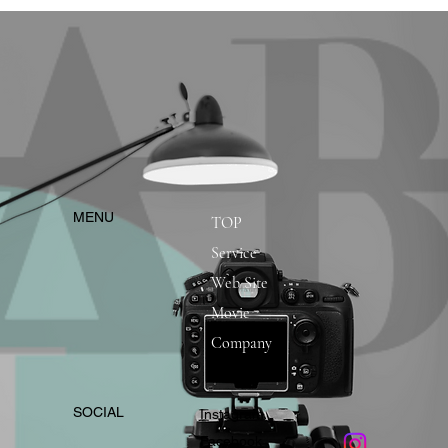
​MENU
TOP
Service
Web Site
Movie
Company
​SOCIAL
Instagram
​Facebook