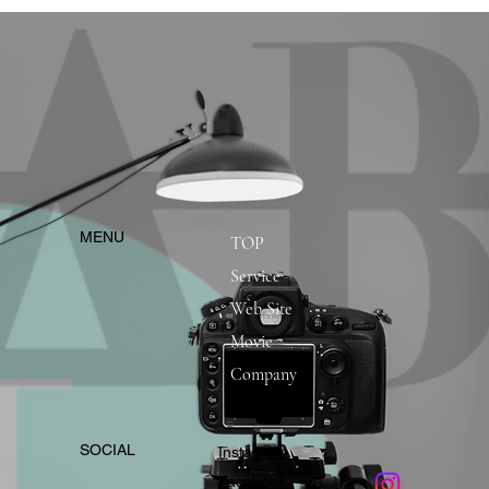
​MENU
TOP
Service
Web Site
Movie
Company
​SOCIAL
Instagram
​Facebook