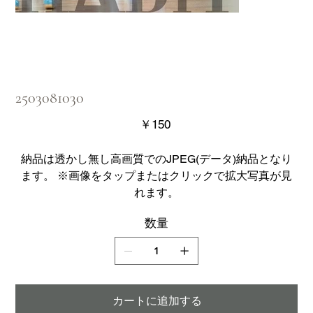
2503081030
価
￥150
格
納品は透かし無し高画質でのJPEG(データ)納品となり
ます。 ※画像をタップまたはクリックで拡大写真が見
れます。
数量
カートに追加する