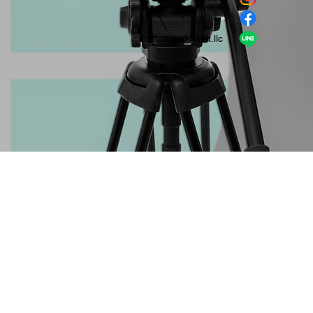
​LINE
company＠habit.llc