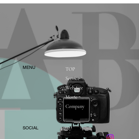
​MENU
TOP
Service
Web Site
Movie
Company
​SOCIAL
Instagram
​Facebook