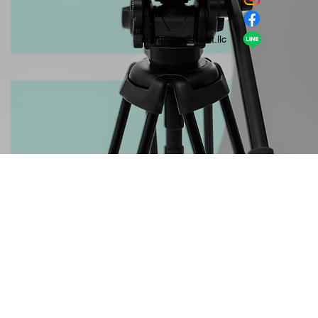
​LINE
company＠habit.llc