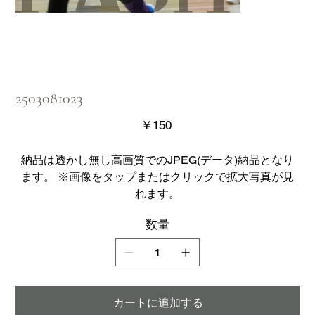
2503081023
価
￥150
格
納品は透かし無し高画質でのJPEG(データ)納品となり
ます。 ※画像をタップまたはクリックで拡大写真が見
れます。
数量
カートに追加する