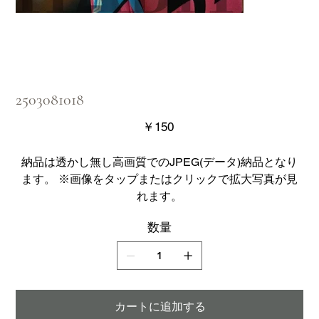
2503081018
価
￥150
格
納品は透かし無し高画質でのJPEG(データ)納品となり
ます。 ※画像をタップまたはクリックで拡大写真が見
れます。
数量
カートに追加する