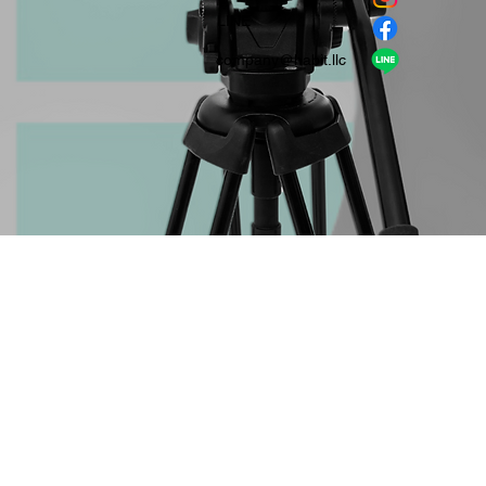
​LINE
company＠habit.llc