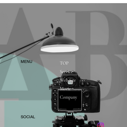
​MENU
TOP
Service
Web Site
Movie
Company
​SOCIAL
Instagram
​Facebook