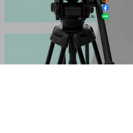
​LINE
company＠habit.llc