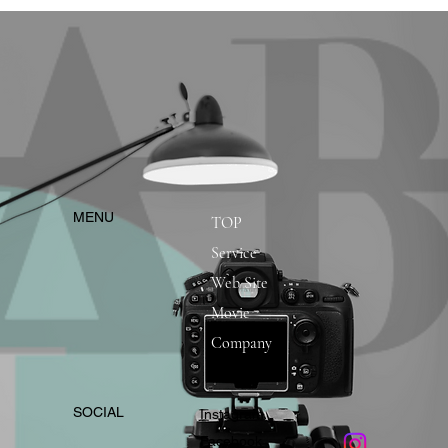
​MENU
TOP
Service
Web Site
Movie
Company
​SOCIAL
Instagram
​Facebook