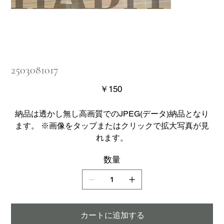
2503081017
価
￥150
格
納品は透かし無し高画質でのJPEG(データ)納品となり
ます。 ※画像をタップまたはクリックで拡大写真が見
れます。
数量
カートに追加する