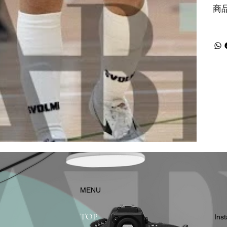
商
​MENU
TOP
In