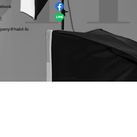
cebook
E
pany＠habit.llc