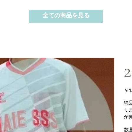
全ての商品を見る
価
￥1
格
納
り
が
数