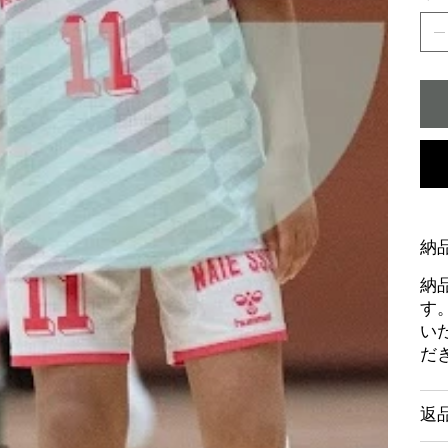
納
納
す
い
だ
返