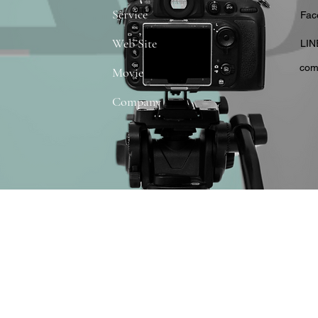
Service
​Fa
Web Site
​LIN
com
Movie
Company