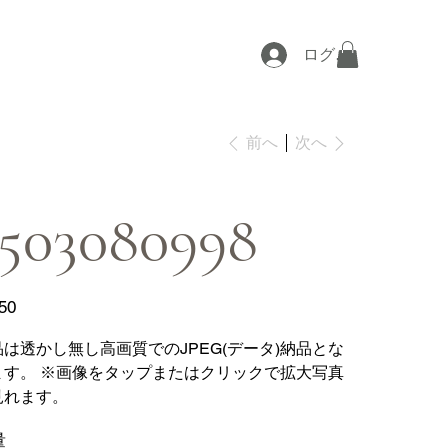
ログイン
次へ
前へ
2503080998
50
品は透かし無し高画質でのJPEG(データ)納品とな
ます。 ※画像をタップまたはクリックで拡大写真
見れます。
量