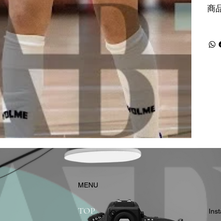
商
​MENU
TOP
In