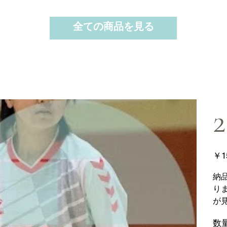
全ての商品を見る
2
価
￥1
格
納
り
が
数