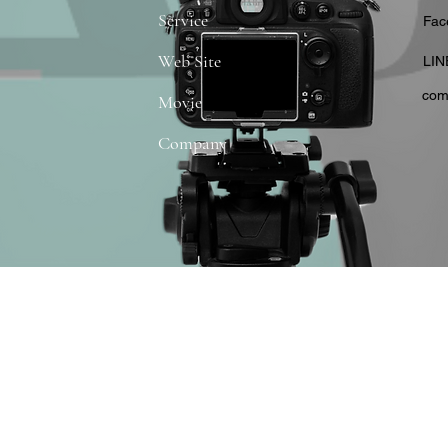
Service
​Fa
Web Site
​LIN
com
Movie
Company