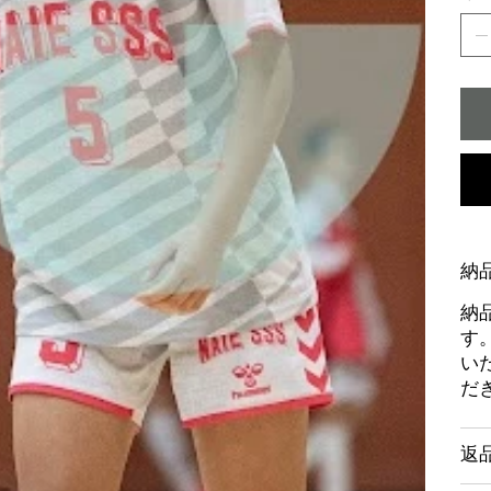
納
納
す
い
だ
返