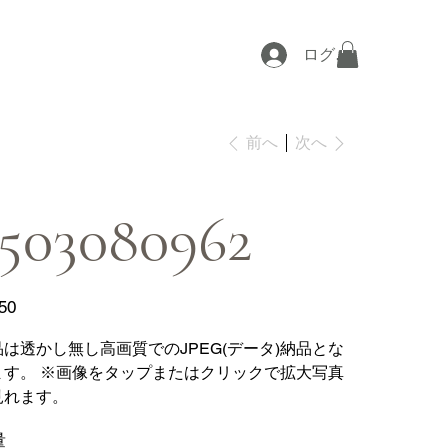
ログイン
次へ
前へ
503080962
50
品は透かし無し高画質でのJPEG(データ)納品とな
ます。 ※画像をタップまたはクリックで拡大写真
見れます。
量