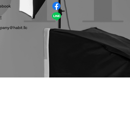
cebook
E
pany＠habit.llc