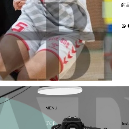
商
​MENU
TOP
In