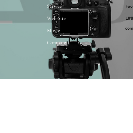
Service
​Fa
Web Site
​LIN
com
Movie
Company