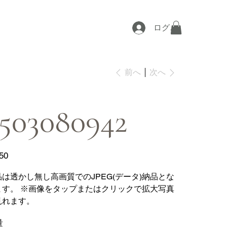
ログイン
次へ
前へ
503080942
50
品は透かし無し高画質でのJPEG(データ)納品とな
ます。 ※画像をタップまたはクリックで拡大写真
見れます。
量