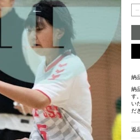
納
納
す
い
だ
返