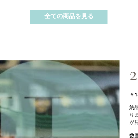
全ての商品を見る
2
価
￥1
格
納
り
が
数