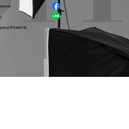
cebook
E
pany＠habit.llc