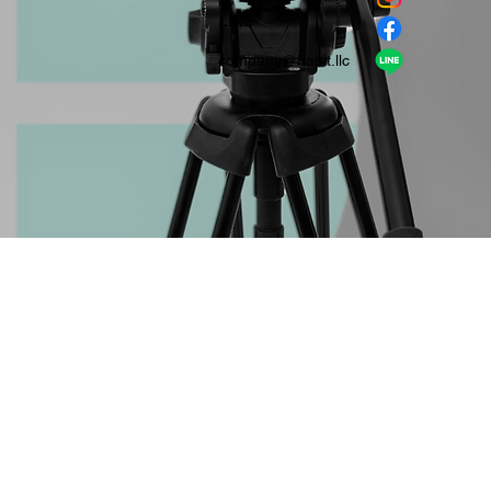
​LINE
company＠habit.llc