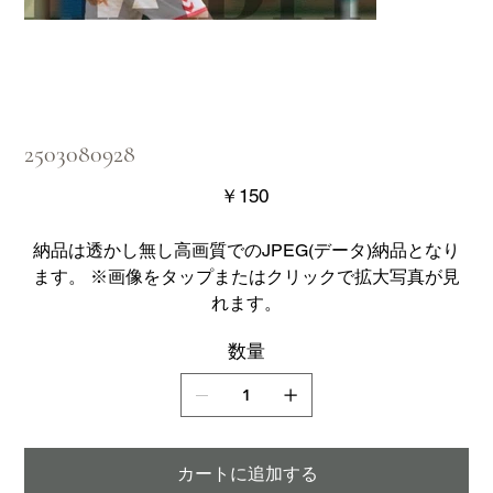
2503080928
価
￥150
格
納品は透かし無し高画質でのJPEG(データ)納品となり
ます。 ※画像をタップまたはクリックで拡大写真が見
れます。
数量
カートに追加する