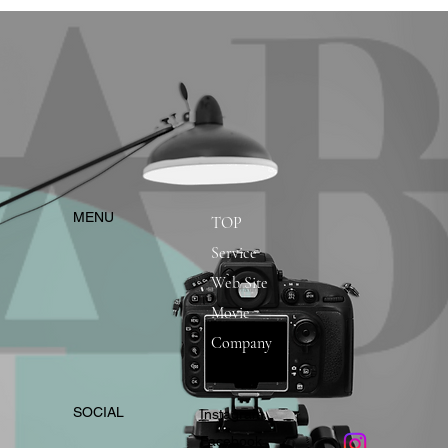
​MENU
TOP
Service
Web Site
Movie
Company
​SOCIAL
Instagram
​Facebook