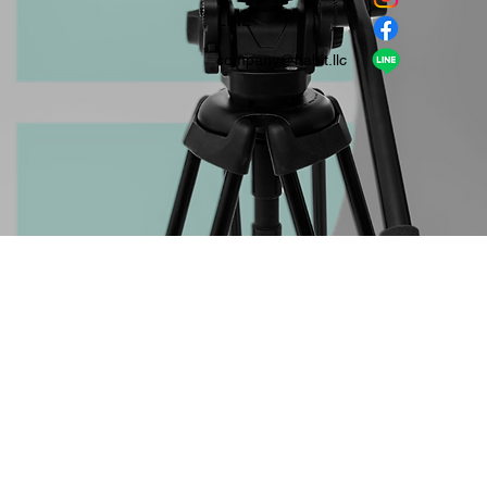
​LINE
company＠habit.llc