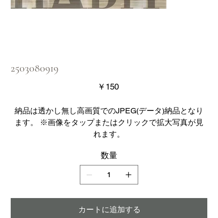
2503080919
価
￥150
格
納品は透かし無し高画質でのJPEG(データ)納品となり
ます。 ※画像をタップまたはクリックで拡大写真が見
れます。
数量
カートに追加する