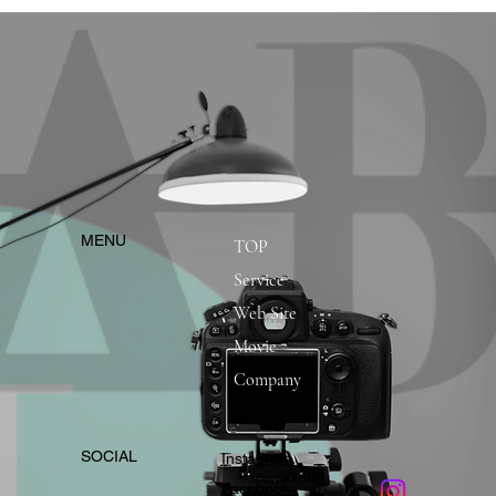
​MENU
TOP
Service
Web Site
Movie
Company
​SOCIAL
Instagram
​Facebook