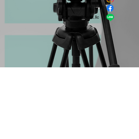
​LINE
company＠habit.llc