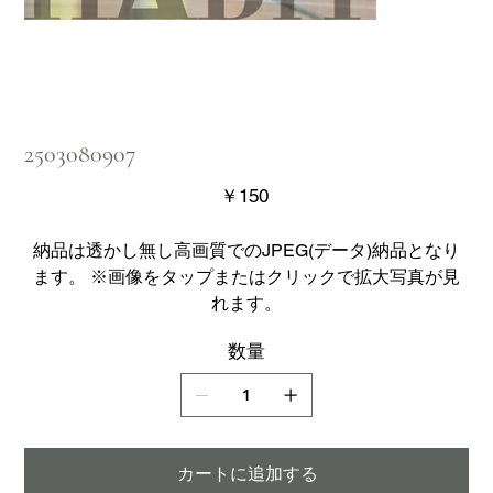
2503080907
価
￥150
格
納品は透かし無し高画質でのJPEG(データ)納品となり
ます。 ※画像をタップまたはクリックで拡大写真が見
れます。
数量
カートに追加する