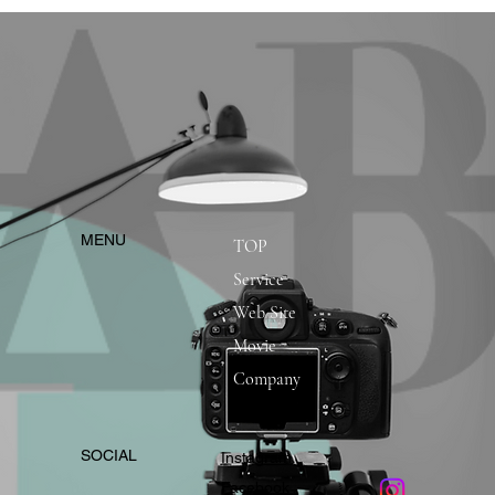
​MENU
TOP
Service
Web Site
Movie
Company
​SOCIAL
Instagram
​Facebook