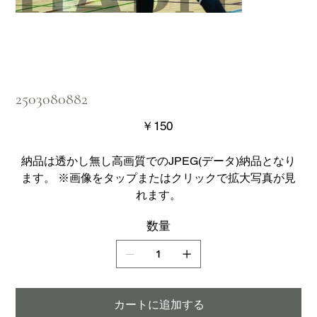
2503080882
価
￥150
格
納品は透かし無し高画質でのJPEG(データ)納品となり
ます。 ※画像をタップまたはクリックで拡大写真が見
れます。
数量
カートに追加する