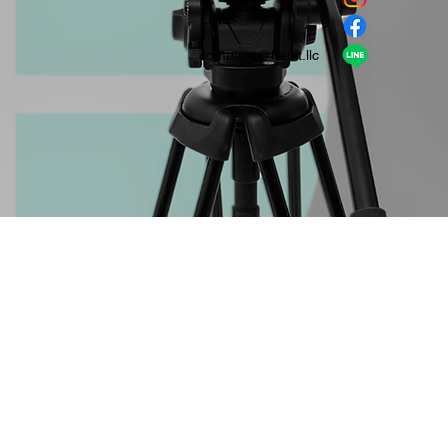
​LINE
company＠habit.llc