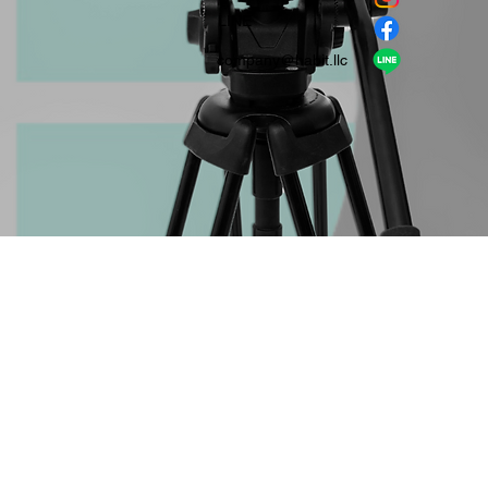
​LINE
company＠habit.llc