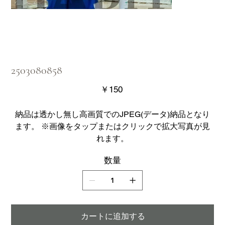
2503080858
価
￥150
格
納品は透かし無し高画質でのJPEG(データ)納品となり
ます。 ※画像をタップまたはクリックで拡大写真が見
れます。
数量
カートに追加する