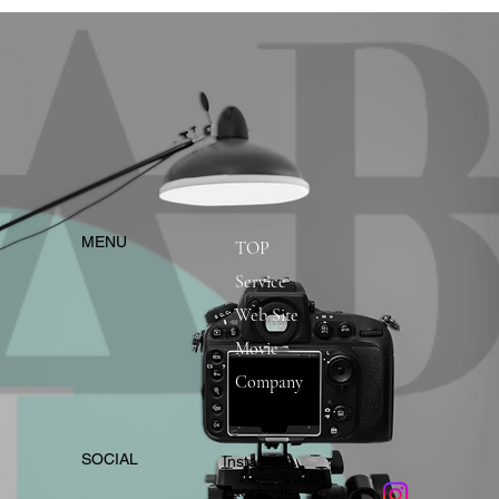
​MENU
TOP
Service
Web Site
Movie
Company
​SOCIAL
Instagram
​Facebook