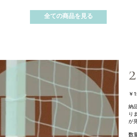
全ての商品を見る
2
価
￥1
格
納
り
が
数