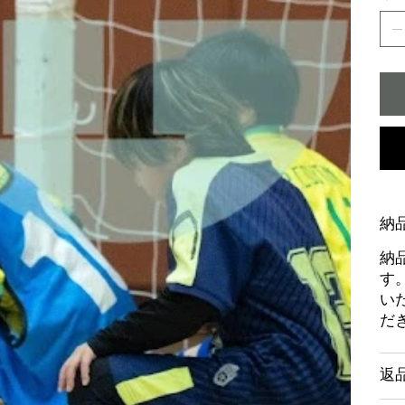
納
納
す
い
だ
返