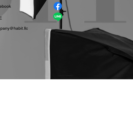
cebook
E
pany＠habit.llc