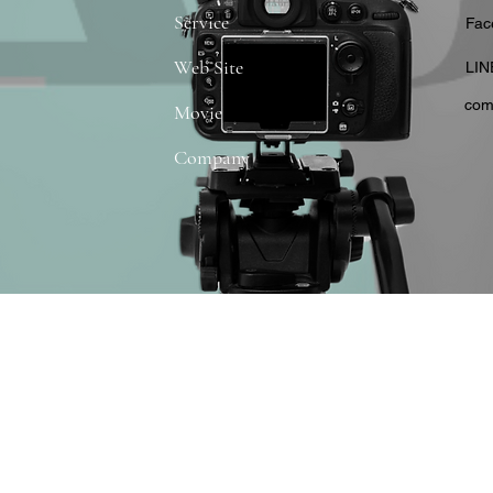
Service
​Fa
Web Site
​LIN
com
Movie
Company