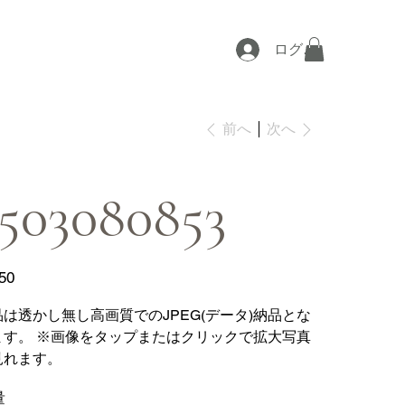
ログイン
次へ
前へ
503080853
50
品は透かし無し高画質でのJPEG(データ)納品とな
ます。 ※画像をタップまたはクリックで拡大写真
見れます。
量