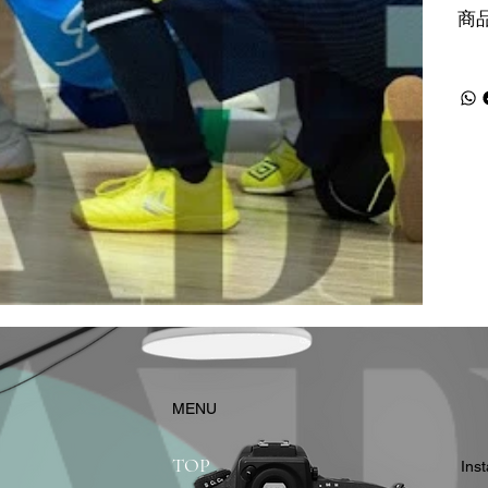
商
​MENU
TOP
In