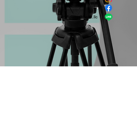
​LINE
company＠habit.llc