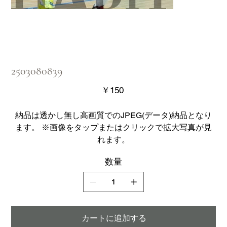
2503080839
価
￥150
格
納品は透かし無し高画質でのJPEG(データ)納品となり
ます。 ※画像をタップまたはクリックで拡大写真が見
れます。
数量
カートに追加する