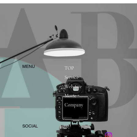
​MENU
TOP
Service
Web Site
Movie
Company
​SOCIAL
Instagram
​Facebook