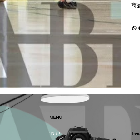
商
​MENU
TOP
In