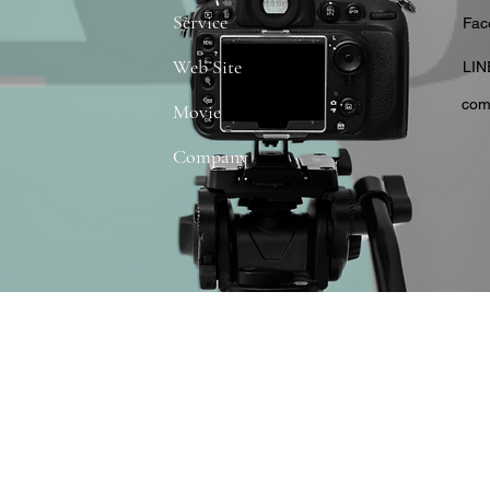
Service
​Fa
Web Site
​LIN
com
Movie
Company