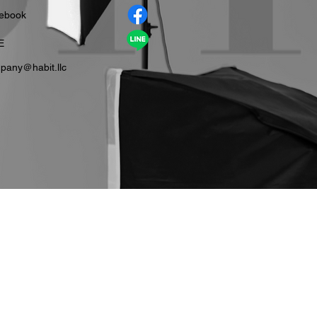
cebook
E
pany＠habit.llc