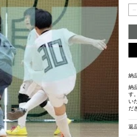
納
納
す
い
だ
返