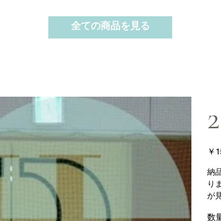
全ての商品を見る
2
価
￥1
格
納
り
が
数