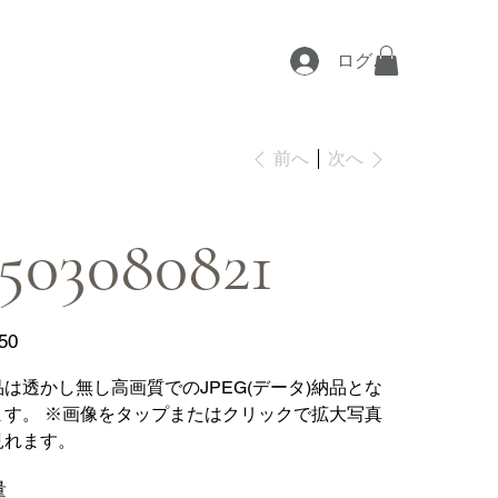
ログイン
次へ
前へ
503080821
50
品は透かし無し高画質でのJPEG(データ)納品とな
ます。 ※画像をタップまたはクリックで拡大写真
見れます。
量