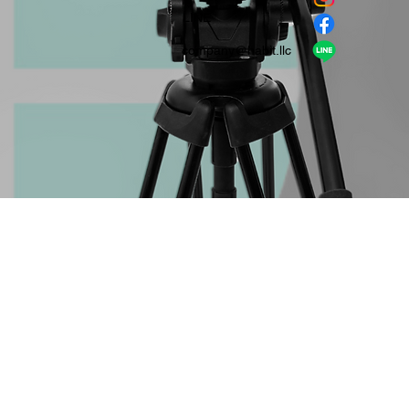
​LINE
company＠habit.llc