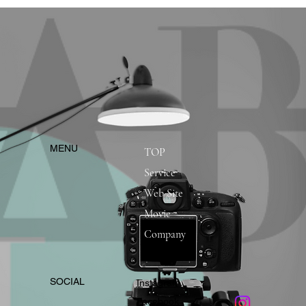
​MENU
TOP
Service
Web Site
Movie
Company
​SOCIAL
Instagram
​Facebook