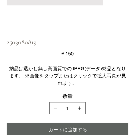
2503080819
価
￥150
格
納品は透かし無し高画質でのJPEG(データ)納品となり
ます。 ※画像をタップまたはクリックで拡大写真が見
れます。
数量
カートに追加する