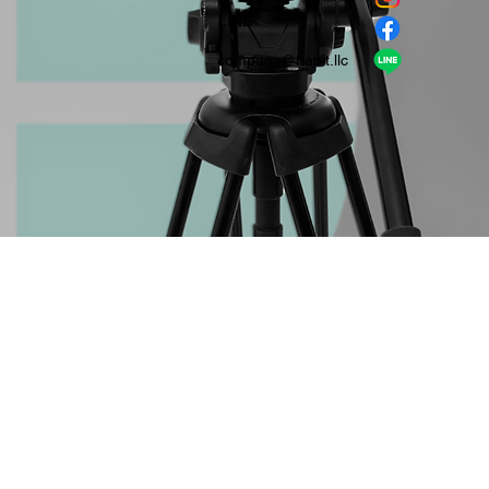
​LINE
company＠habit.llc