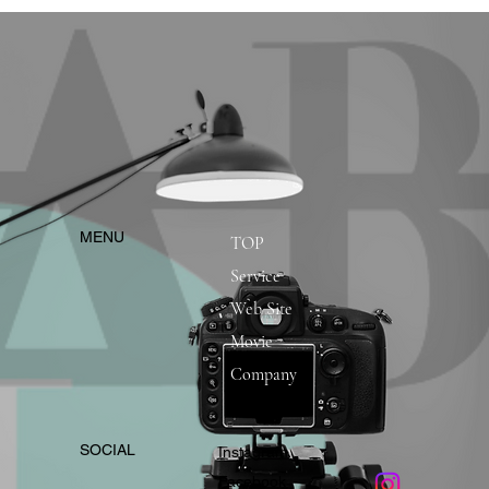
​MENU
TOP
Service
Web Site
Movie
Company
​SOCIAL
Instagram
​Facebook