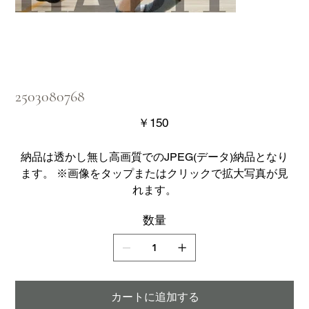
2503080768
価
￥150
格
納品は透かし無し高画質でのJPEG(データ)納品となり
ます。 ※画像をタップまたはクリックで拡大写真が見
れます。
数量
カートに追加する