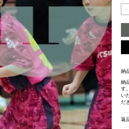
納
納
す
い
だ
返