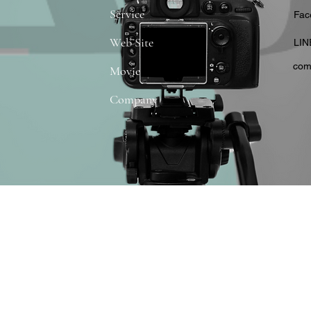
Service
​Fa
Web Site
​LIN
com
Movie
Company