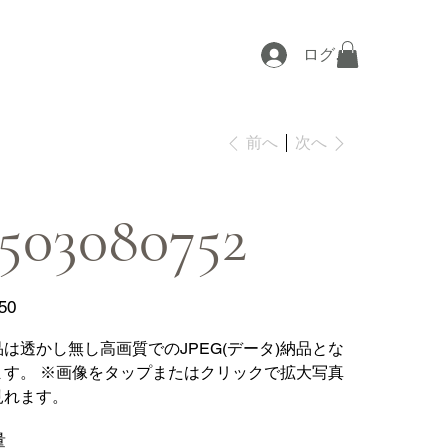
ログイン
次へ
前へ
503080752
50
品は透かし無し高画質でのJPEG(データ)納品とな
ます。 ※画像をタップまたはクリックで拡大写真
見れます。
量