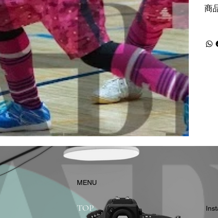
商
​MENU
TOP
In