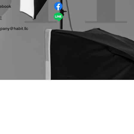
cebook
E
pany＠habit.llc