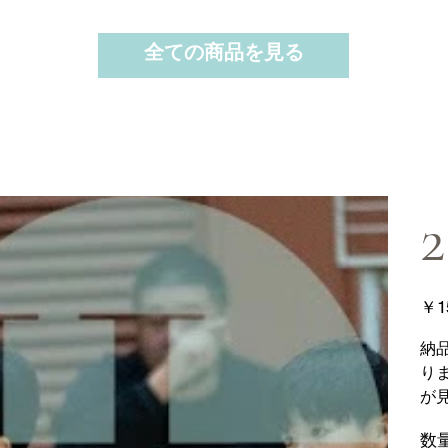
全ての商品を見る
2
価
￥1
格
納
り
が
数