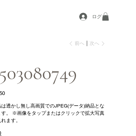
ログイン
次へ
前へ
503080749
50
品は透かし無し高画質でのJPEG(データ)納品とな
ます。 ※画像をタップまたはクリックで拡大写真
見れます。
量