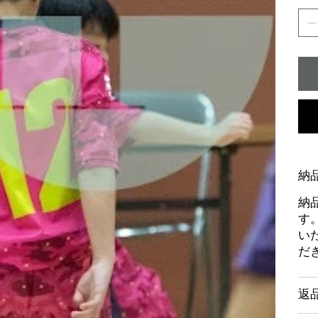
納
納
す
い
だ
返