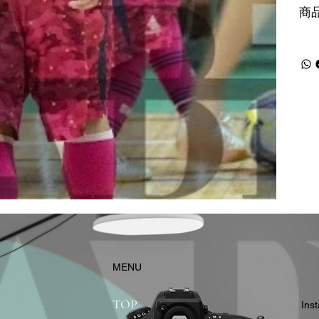
商
​MENU
TOP
In