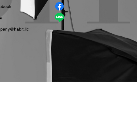
cebook
E
pany＠habit.llc