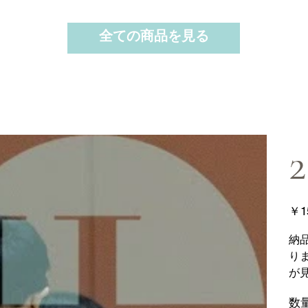
全ての商品を見る
2
価
￥1
格
納
り
が
数