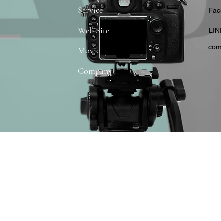
Service
​Fa
Web Site
​LIN
com
Movie
Company