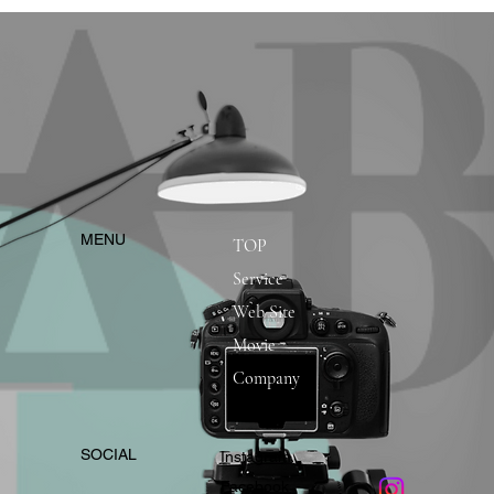
​MENU
TOP
Service
Web Site
Movie
Company
​SOCIAL
Instagram
​Facebook