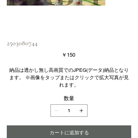
2503080744
価
￥150
格
納品は透かし無し高画質でのJPEG(データ)納品となり
ます。 ※画像をタップまたはクリックで拡大写真が見
れます。
数量
カートに追加する