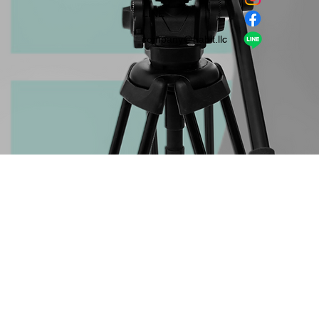
​LINE
company＠habit.llc