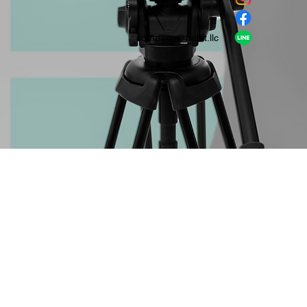
​LINE
company＠habit.llc