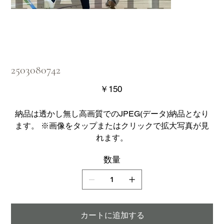
2503080742
価
￥150
格
納品は透かし無し高画質でのJPEG(データ)納品となり
ます。 ※画像をタップまたはクリックで拡大写真が見
れます。
数量
カートに追加する