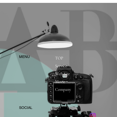
​MENU
TOP
Service
Web Site
Movie
Company
​SOCIAL
Instagram
​Facebook