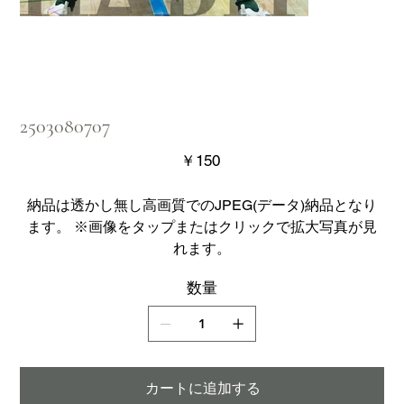
2503080707
価
￥150
格
納品は透かし無し高画質でのJPEG(データ)納品となり
ます。 ※画像をタップまたはクリックで拡大写真が見
れます。
数量
カートに追加する