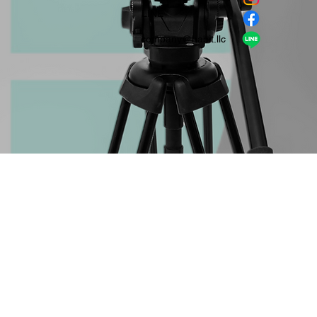
​LINE
company＠habit.llc