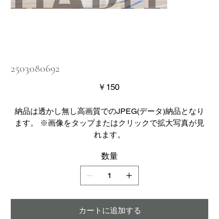
2503080692
価
￥150
格
納品は透かし無し高画質でのJPEG(データ)納品となり
ます。 ※画像をタップまたはクリックで拡大写真が見
れます。
数量
カートに追加する