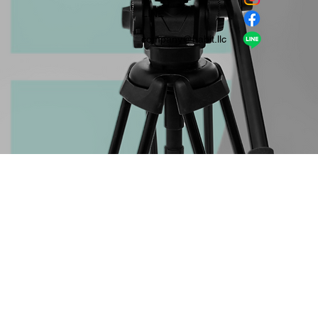
​LINE
company＠habit.llc