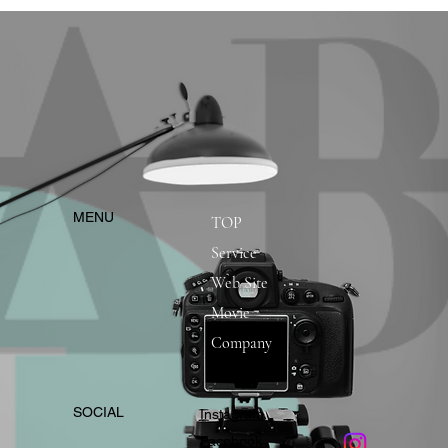
​MENU
TOP
Service
Web Site
Movie
Company
​SOCIAL
Instagram
​Facebook