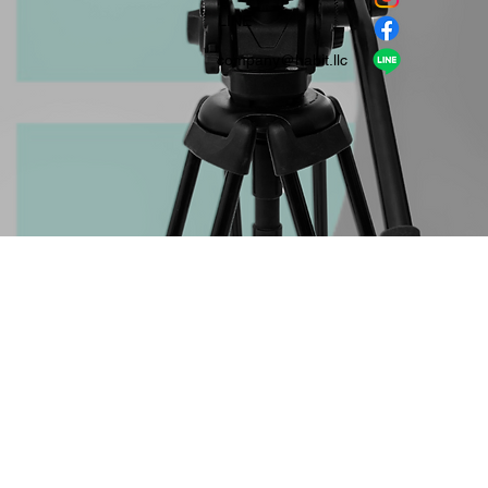
​LINE
company＠habit.llc