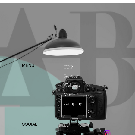
​MENU
TOP
Service
Web Site
Movie
Company
​SOCIAL
Instagram
​Facebook