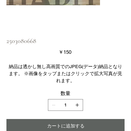
2503080668
価
￥150
格
納品は透かし無し高画質でのJPEG(データ)納品となり
ます。 ※画像をタップまたはクリックで拡大写真が見
れます。
数量
カートに追加する