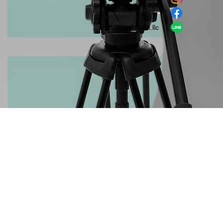
​LINE
company＠habit.llc