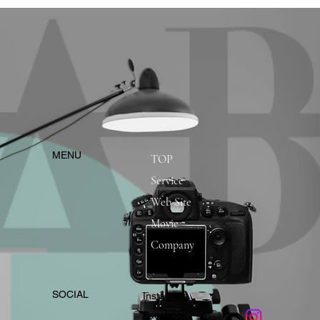
​MENU
TOP
Service
Web Site
Movie
Company
​SOCIAL
Instagram
​Facebook