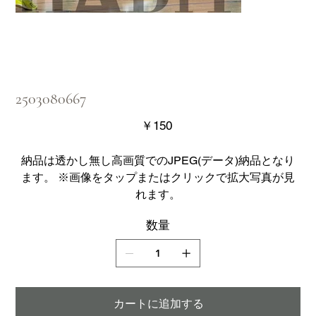
2503080667
価
￥150
格
納品は透かし無し高画質でのJPEG(データ)納品となり
ます。 ※画像をタップまたはクリックで拡大写真が見
れます。
数量
カートに追加する