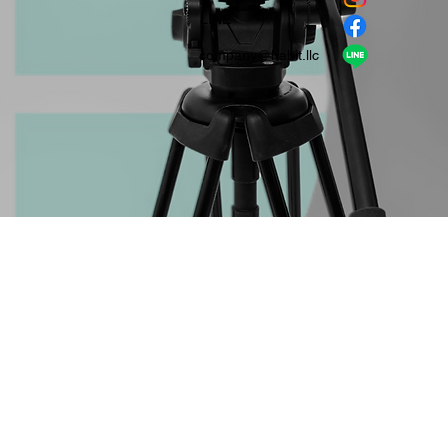
​LINE
company＠habit.llc