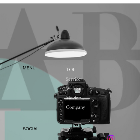
​MENU
TOP
Service
Web Site
Movie
Company
​SOCIAL
Instagram
​Facebook