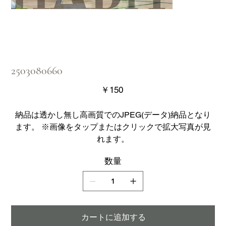
2503080660
価
￥150
格
納品は透かし無し高画質でのJPEG(データ)納品となり
ます。 ※画像をタップまたはクリックで拡大写真が見
れます。
数量
カートに追加する