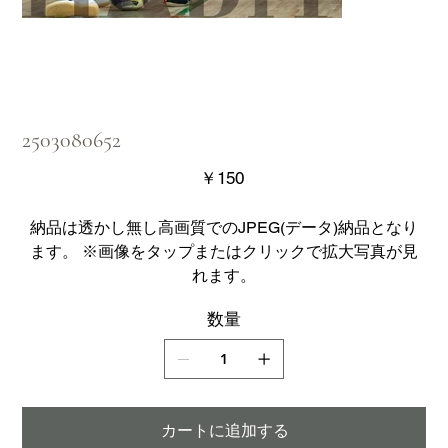
2503080652
価
￥150
格
納品は透かし無し高画質でのJPEG(データ)納品となり
ます。 ※画像をタップまたはクリックで拡大写真が見
れます。
数量
カートに追加する