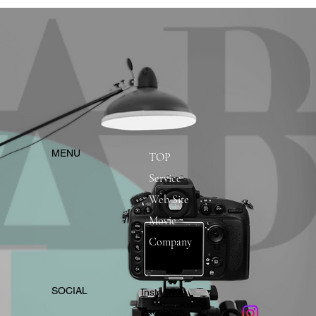
​MENU
TOP
Service
Web Site
Movie
Company
​SOCIAL
Instagram
​Facebook