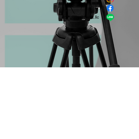
​LINE
company＠habit.llc