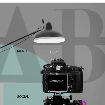
​MENU
TOP
Service
Web Site
Movie
Company
​SOCIAL
Instagram
​Facebook