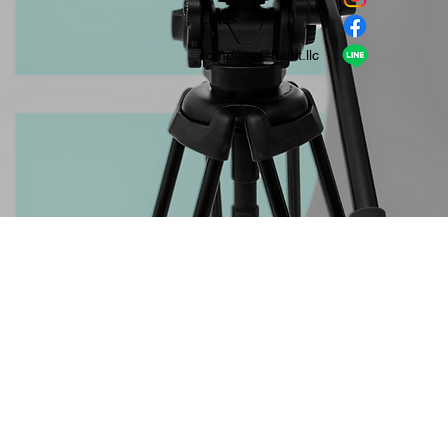
​LINE
company＠habit.llc