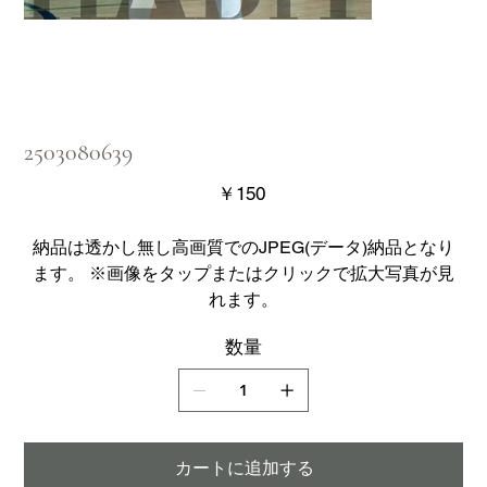
2503080639
価
￥150
格
納品は透かし無し高画質でのJPEG(データ)納品となり
ます。 ※画像をタップまたはクリックで拡大写真が見
れます。
数量
カートに追加する