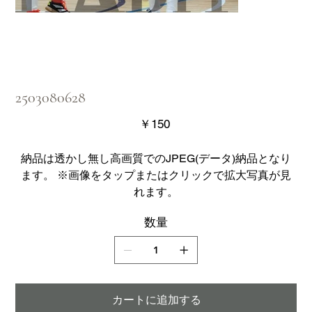
2503080628
価
￥150
格
納品は透かし無し高画質でのJPEG(データ)納品となり
ます。 ※画像をタップまたはクリックで拡大写真が見
れます。
数量
カートに追加する