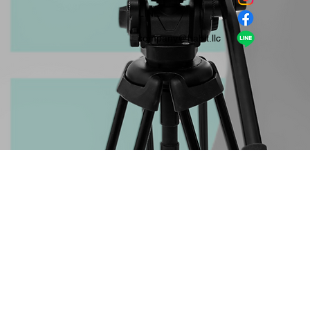
​LINE
company＠habit.llc