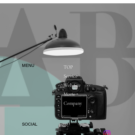
​MENU
TOP
Service
Web Site
Movie
Company
​SOCIAL
Instagram
​Facebook