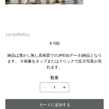
2503080623
価
￥150
格
納品は透かし無し高画質でのJPEG(データ)納品となり
ます。 ※画像をタップまたはクリックで拡大写真が見
れます。
数量
カートに追加する