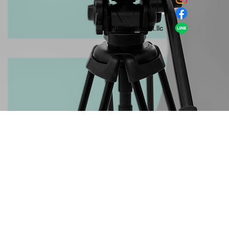
​LINE
company＠habit.llc