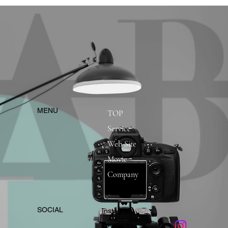
​MENU
TOP
Service
Web Site
Movie
Company
​SOCIAL
Instagram
​Facebook