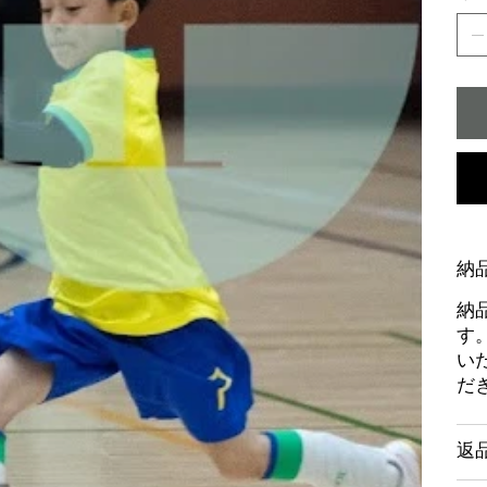
納
納
す
い
だ
返