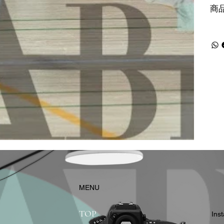
商
​MENU
TOP
In