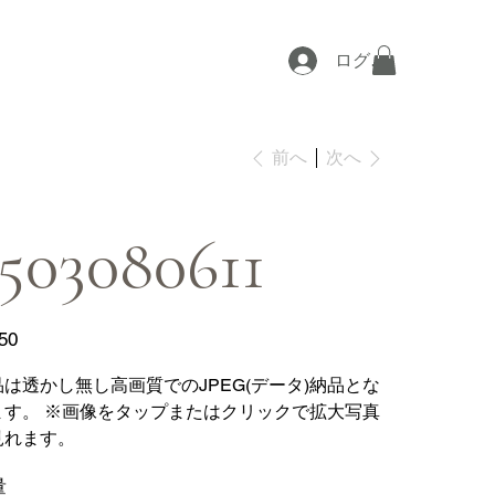
ログイン
次へ
前へ
503080611
50
品は透かし無し高画質でのJPEG(データ)納品とな
ます。 ※画像をタップまたはクリックで拡大写真
見れます。
量