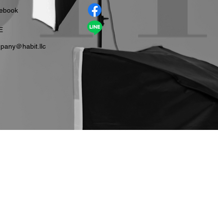
cebook
E
pany＠habit.llc