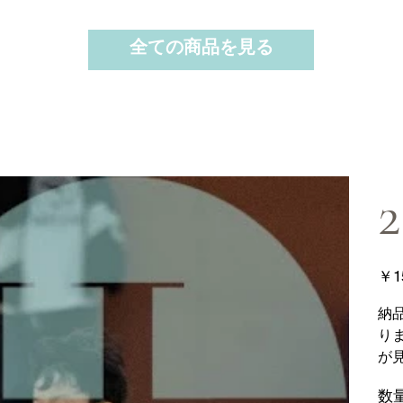
全ての商品を見る
2
価
￥1
格
納
り
が
数