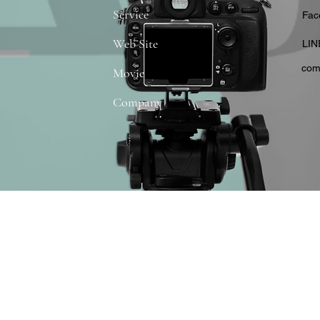
Service
​Fa
Web Site
​LIN
com
Movie
Company