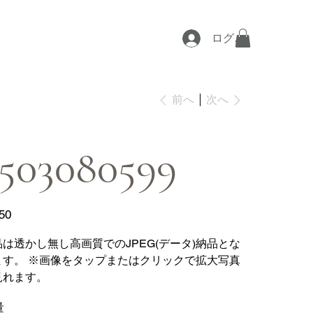
ログイン
次へ
前へ
503080599
50
品は透かし無し高画質でのJPEG(データ)納品とな
ます。 ※画像をタップまたはクリックで拡大写真
見れます。
量