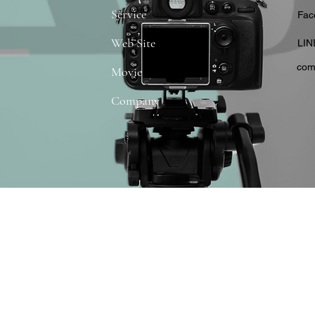
Service
​Fa
Web Site
​LIN
com
Movie
Company