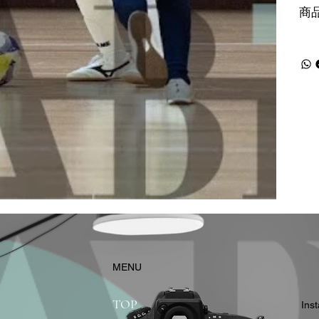
商
​MENU
TOP
In