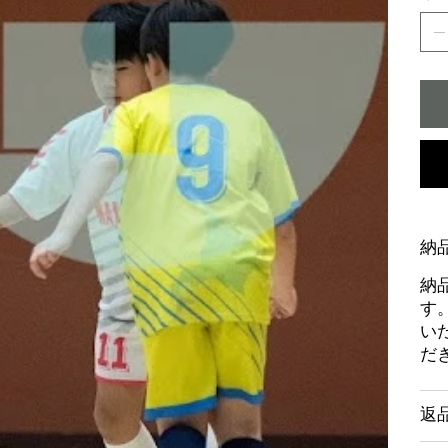
納
納
す
い
だ
返