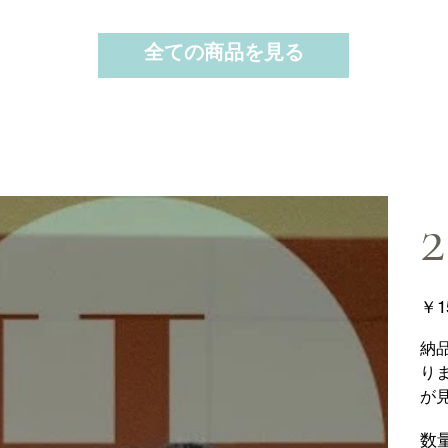
全ての商品を見る
2
価
￥1
格
納
り
が
数