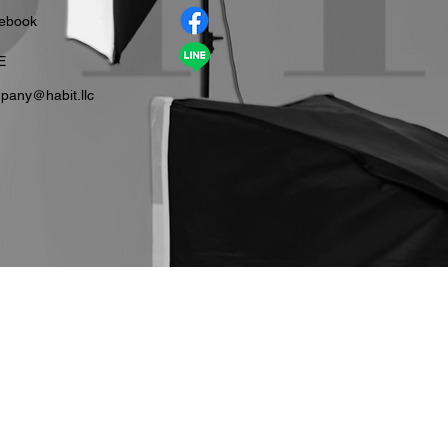
cebook
E
pany＠habit.llc