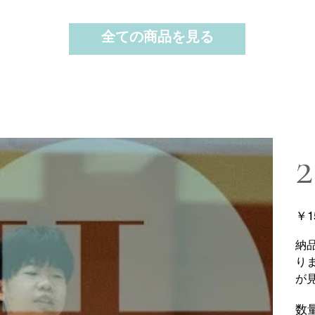
全ての商品を見る
2
価
￥1
格
納
り
が
数