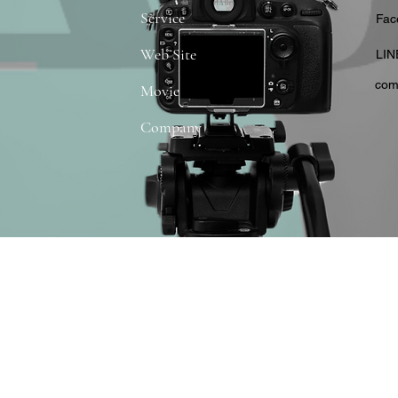
Service
​Fa
Web Site
​LIN
com
Movie
Company