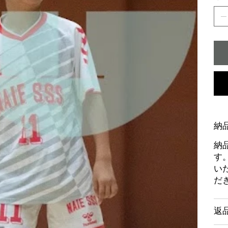
納
納
す
い
だ
返