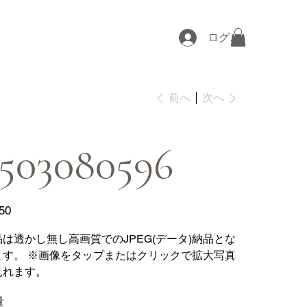
ログイン
次へ
前へ
503080596
50
品は透かし無し高画質でのJPEG(データ)納品とな
ます。 ※画像をタップまたはクリックで拡大写真
見れます。
量