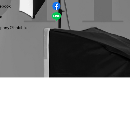
cebook
E
pany＠habit.llc