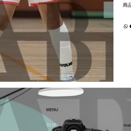
商
​MENU
TOP
In