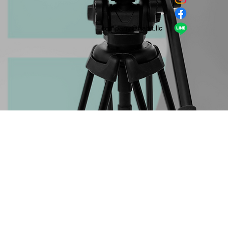
​LINE
company＠habit.llc