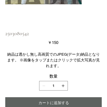
2503080542
価
￥150
格
納品は透かし無し高画質でのJPEG(データ)納品となり
ます。 ※画像をタップまたはクリックで拡大写真が見
れます。
数量
カートに追加する