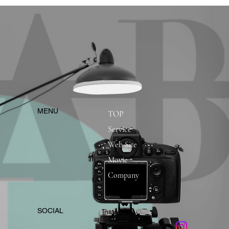
​MENU
TOP
Service
Web Site
Movie
Company
​SOCIAL
Instagram
​Facebook