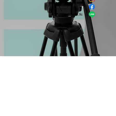
​LINE
company＠habit.llc