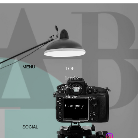
​MENU
TOP
Service
Web Site
Movie
Company
​SOCIAL
Instagram
​Facebook