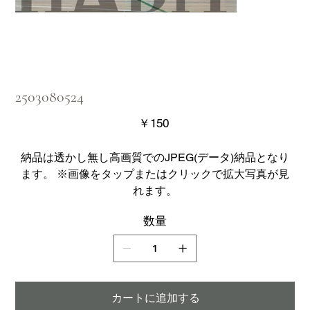
2503080524
価
￥150
格
納品は透かし無し高画質でのJPEG(データ)納品となり
ます。 ※画像をタップまたはクリックで拡大写真が見
れます。
数量
カートに追加する