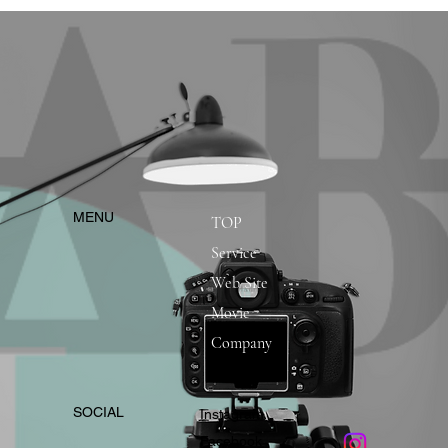
​MENU
TOP
Service
Web Site
Movie
Company
​SOCIAL
Instagram
​Facebook