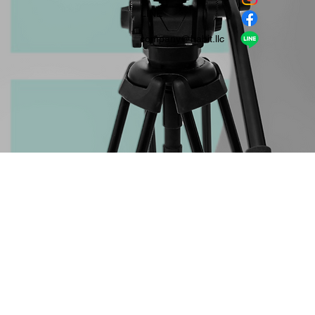
​LINE
company＠habit.llc