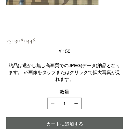
2503080446
価
￥150
格
納品は透かし無し高画質でのJPEG(データ)納品となり
ます。 ※画像をタップまたはクリックで拡大写真が見
れます。
数量
カートに追加する