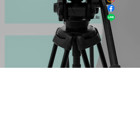
​LINE
company＠habit.llc