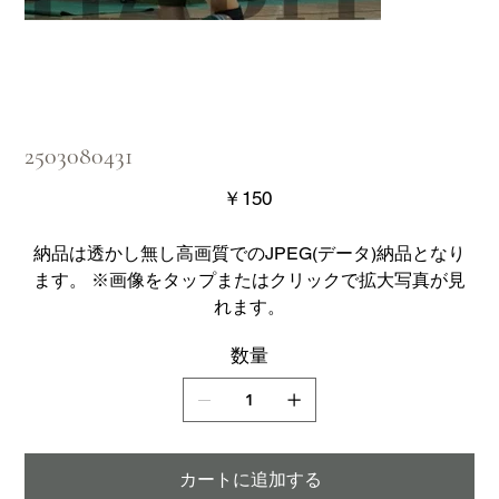
2503080431
価
￥150
格
納品は透かし無し高画質でのJPEG(データ)納品となり
ます。 ※画像をタップまたはクリックで拡大写真が見
れます。
数量
カートに追加する