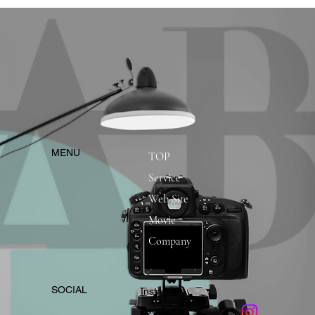
​MENU
TOP
Service
Web Site
Movie
Company
​SOCIAL
Instagram
​Facebook