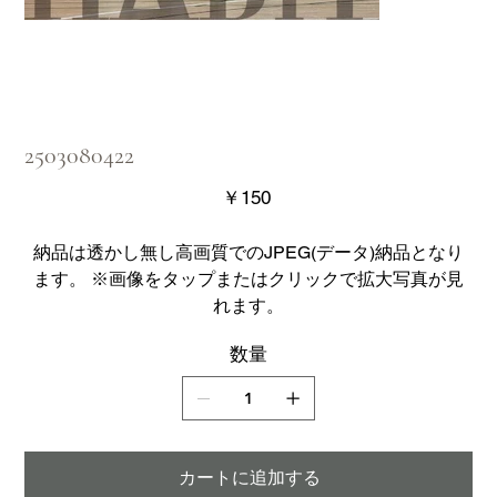
2503080422
価
￥150
格
納品は透かし無し高画質でのJPEG(データ)納品となり
ます。 ※画像をタップまたはクリックで拡大写真が見
れます。
数量
カートに追加する