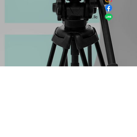
​LINE
company＠habit.llc