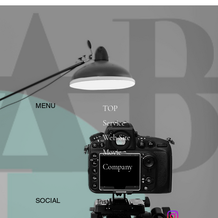
​MENU
TOP
Service
Web Site
Movie
Company
​SOCIAL
Instagram
​Facebook