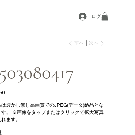
ログイン
次へ
前へ
503080417
50
品は透かし無し高画質でのJPEG(データ)納品とな
ます。 ※画像をタップまたはクリックで拡大写真
見れます。
量