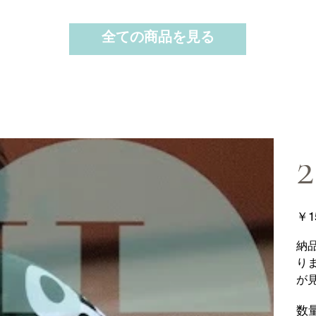
全ての商品を見る
2
価
￥1
格
納
り
が
数