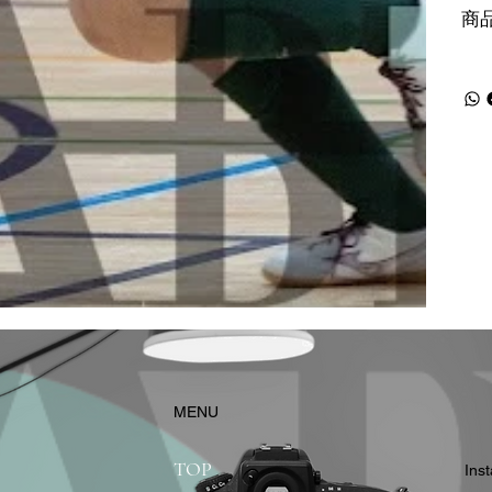
商
​MENU
TOP
In