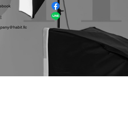
cebook
E
pany＠habit.llc