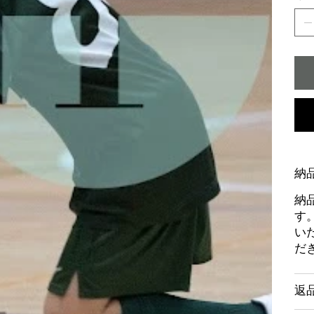
納
納
す
い
だ
返