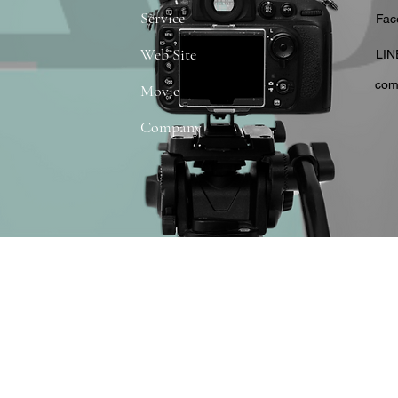
Service
​Fa
Web Site
​LIN
com
Movie
Company