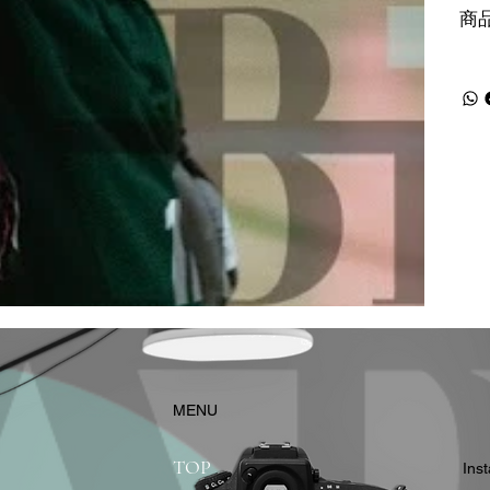
商
​MENU
TOP
In