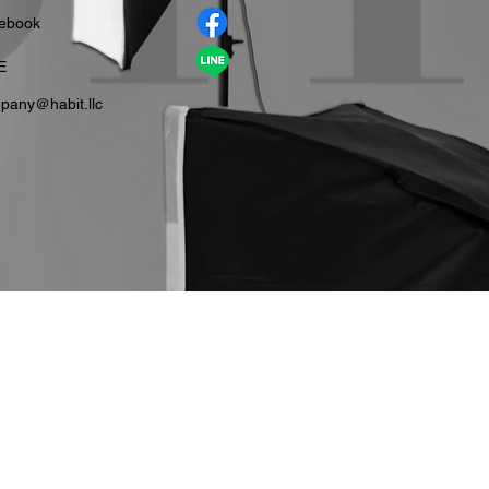
cebook
E
pany＠habit.llc