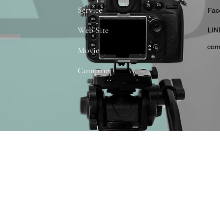
Service
​Fa
Web Site
​LIN
com
Movie
Company