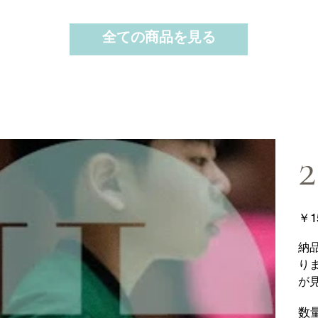
全ての商品を見る
2
価
￥1
格
納
り
が
数