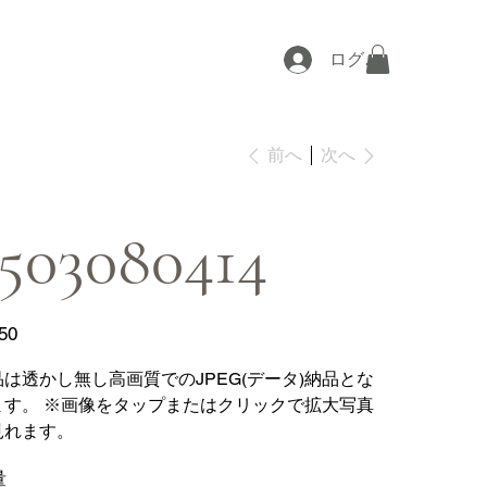
ログイン
次へ
前へ
503080414
50
品は透かし無し高画質でのJPEG(データ)納品とな
ます。 ※画像をタップまたはクリックで拡大写真
見れます。
量