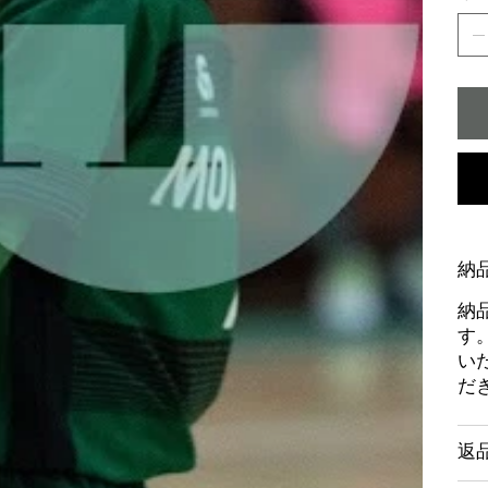
納
納
す
い
だ
返