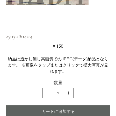
2503080409
価
￥150
格
納品は透かし無し高画質でのJPEG(データ)納品となり
ます。 ※画像をタップまたはクリックで拡大写真が見
れます。
数量
カートに追加する