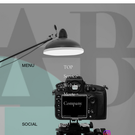
​MENU
TOP
Service
Web Site
Movie
Company
​SOCIAL
Instagram
​Facebook