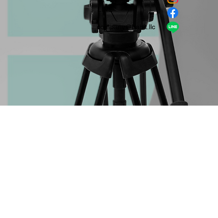
​LINE
company＠habit.llc