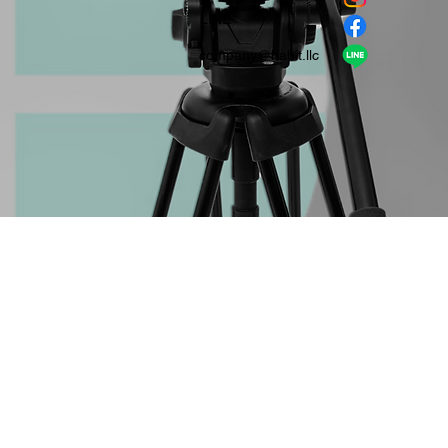
​LINE
company＠habit.llc