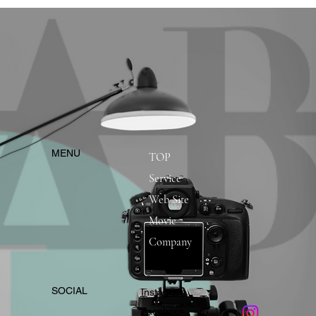
​MENU
TOP
Service
Web Site
Movie
Company
​SOCIAL
Instagram
​Facebook