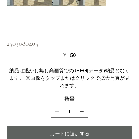
2503080405
価
￥150
格
納品は透かし無し高画質でのJPEG(データ)納品となり
ます。 ※画像をタップまたはクリックで拡大写真が見
れます。
数量
カートに追加する