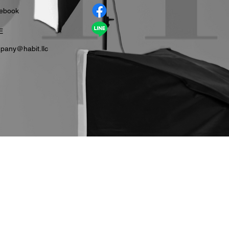
cebook
E
pany＠habit.llc