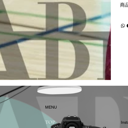
商
​MENU
TOP
In