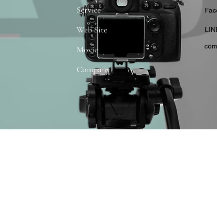
Service
​Fa
Web Site
​LIN
com
Movie
Company