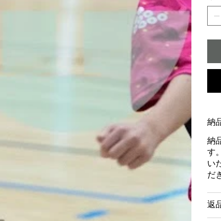
納
納
す
い
だ
返