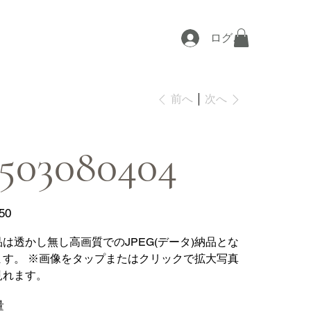
ログイン
次へ
前へ
2503080404
50
品は透かし無し高画質でのJPEG(データ)納品とな
ます。 ※画像をタップまたはクリックで拡大写真
見れます。
量