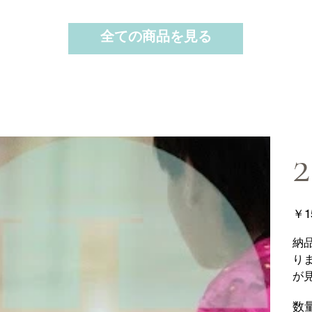
全ての商品を見る
価
￥1
格
納
り
が
数