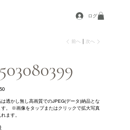
ログイン
次へ
前へ
503080399
50
品は透かし無し高画質でのJPEG(データ)納品とな
ます。 ※画像をタップまたはクリックで拡大写真
見れます。
量