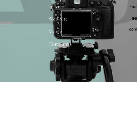
Service
​Fa
Web Site
​LIN
com
Movie
Company