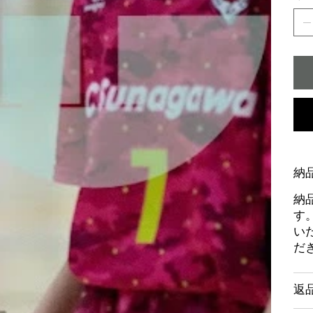
納
納
す
い
だ
返