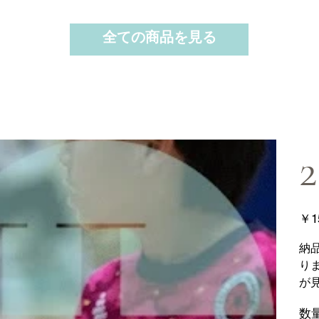
全ての商品を見る
2
価
￥1
格
納
り
が
数