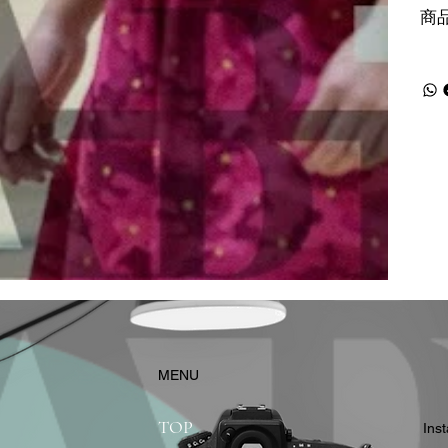
商
​MENU
TOP
In