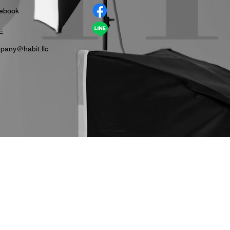
cebook
E
pany＠habit.llc