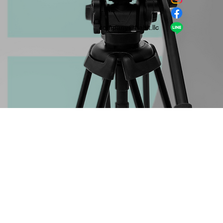
​LINE
company＠habit.llc