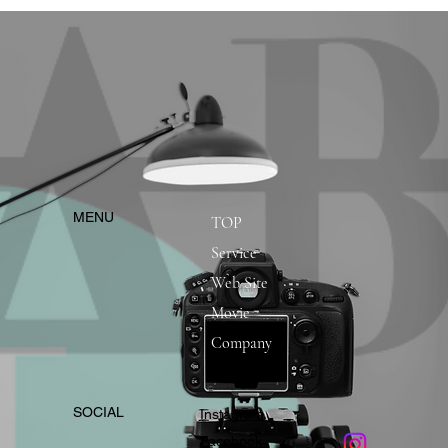
​MENU
TOP
Service
Web Site
Movie
Company
​SOCIAL
Instagram
​Facebook