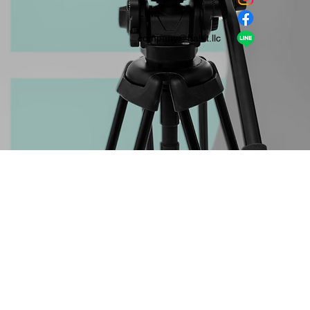
​LINE
company＠habit.llc