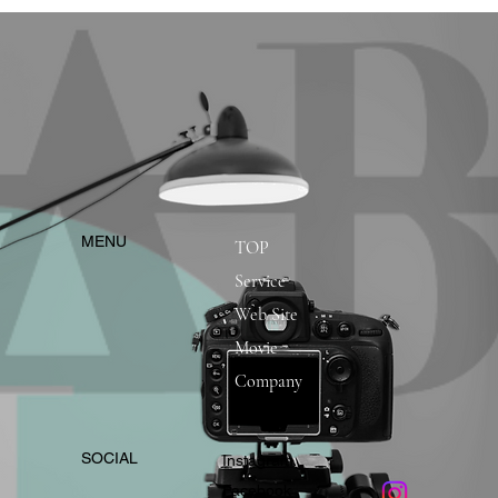
​MENU
TOP
Service
Web Site
Movie
Company
​SOCIAL
Instagram
​Facebook