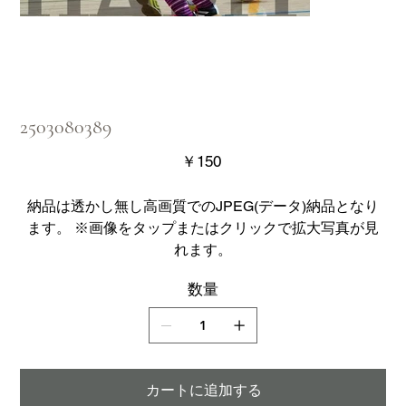
2503080389
価
￥150
格
納品は透かし無し高画質でのJPEG(データ)納品となり
ます。 ※画像をタップまたはクリックで拡大写真が見
れます。
数量
カートに追加する