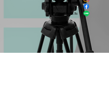
​LINE
company＠habit.llc