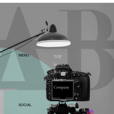
​MENU
TOP
Service
Web Site
Movie
Company
​SOCIAL
Instagram
​Facebook