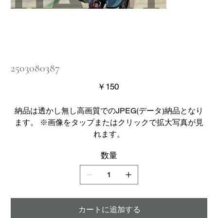
2503080387
価
￥150
格
納品は透かし無し高画質でのJPEG(データ)納品となり
ます。 ※画像をタップまたはクリックで拡大写真が見
れます。
数量
カートに追加する