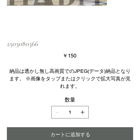
2503080366
価
￥150
格
納品は透かし無し高画質でのJPEG(データ)納品となり
ます。 ※画像をタップまたはクリックで拡大写真が見
れます。
数量
カートに追加する