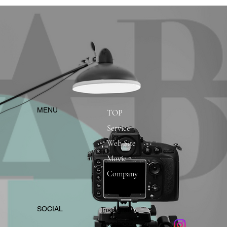
​MENU
TOP
Service
Web Site
Movie
Company
​SOCIAL
Instagram
​Facebook