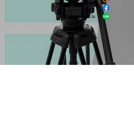
​LINE
company＠habit.llc