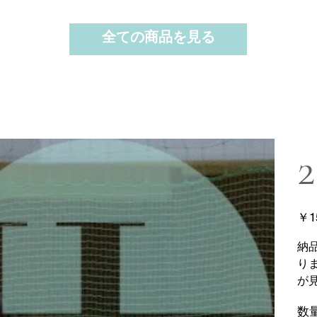
全ての商品を見る
2
価
￥1
格
納
り
が
数