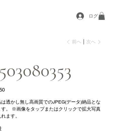
ログイン
次へ
前へ
503080353
50
品は透かし無し高画質でのJPEG(データ)納品とな
ます。 ※画像をタップまたはクリックで拡大写真
見れます。
量