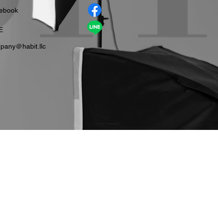
cebook
E
pany＠habit.llc