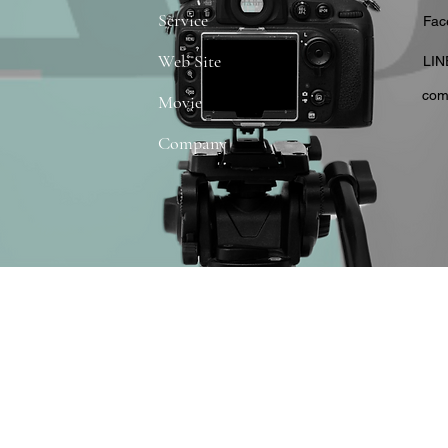
Service
​Fa
Web Site
​LIN
com
Movie
Company