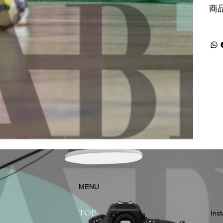
商
​MENU
TOP
In