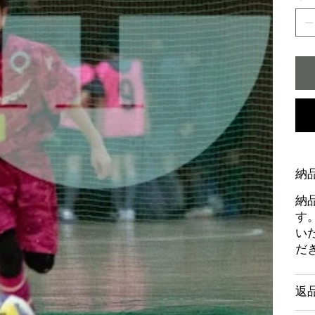
納
納
す
い
だ
返